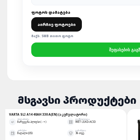
ᲤᲝᲢᲝᲡ ᲓᲐᲛᲐᲢᲔᲑᲐ
ᲐᲘᲠᲩᲘᲔ ᲤᲝᲢᲝᲔᲑᲘ
ᲛᲐᲥᲡ. 5MB ᲗᲘᲗᲝ ᲤᲝᲢᲝ
ᲨᲔᲤᲐᲡᲔᲑᲘᲡ ᲒᲐᲒ
ᲛᲡᲒᲐᲕᲡᲘ ᲞᲠᲝᲓᲣᲥᲢᲔᲑᲘ
VARTA SLI A14 40AH 330 A(EN) (ᲐᲙᲣᲛᲣᲚᲐᲢᲝᲠᲘ)
ᲞᲝᲚᲐᲠᲝᲑᲐ
ᲢᲔᲥᲜᲝᲚᲝᲒᲘᲐ
ᲛᲐᲠᲯᲕᲔᲜᲐ ᲞᲚᲘᲣᲡᲘ ( - + )
WET LEAD-ACID
ᲙᲝᲠᲞᲣᲡᲘ
ᲒᲐᲠᲐᲜᲢᲘᲐ
ᲛᲐᲦᲐᲚᲘ (JIS)
36 ᲗᲕᲔ