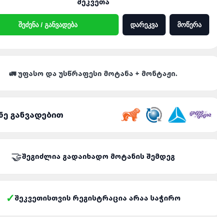
ᲨᲔᲙᲕᲔᲗᲐ
ᲨᲔᲫᲔᲜᲐ / ᲒᲐᲜᲕᲐᲓᲔᲑᲐ
ᲓᲐᲠᲔᲙᲕᲐ
ᲛᲝᲬᲔᲠᲐ
🚛 ᲣᲤᲐᲡᲝ ᲓᲐ ᲣᲡᲬᲠᲐᲤᲔᲡᲘ ᲛᲝᲢᲐᲜᲐ + ᲛᲝᲜᲢᲐᲟᲘ.
ᲜᲔ ᲒᲐᲜᲕᲐᲓᲔᲑᲘᲗ
ᲨᲔᲒᲘᲫᲚᲘᲐ ᲒᲐᲓᲐᲘᲮᲐᲓᲝ ᲛᲝᲢᲐᲜᲘᲡ ᲨᲔᲛᲓᲔᲒ
ᲨᲔᲙᲕᲔᲗᲘᲡᲗᲕᲘᲡ ᲠᲔᲒᲘᲡᲢᲠᲐᲪᲘᲐ ᲐᲠᲐᲐ ᲡᲐᲭᲘᲠᲝ