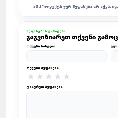
ᲐᲛ ᲞᲠᲝᲓᲣᲥᲢᲡ ᲯᲔᲠ ᲨᲔᲤᲐᲡᲔᲑᲐ ᲐᲠ ᲐᲥᲕᲡ. ᲘᲧ
ᲨᲔᲤᲐᲡᲔᲑᲘᲡ ᲓᲐᲛᲐᲢᲔᲑᲐ
ᲒᲐᲒᲕᲘᲖᲘᲐᲠᲔᲗ ᲗᲥᲕᲔᲜᲘ ᲒᲐᲛᲝ
ᲗᲥᲕᲔᲜᲘ ᲡᲐᲮᲔᲚᲘ
ᲔᲚ.
ᲗᲥᲕᲔᲜᲘ ᲨᲔᲤᲐᲡᲔᲑᲐ
★
★
★
★
★
ᲓᲐᲬᲔᲠᲔᲗ ᲨᲔᲤᲐᲡᲔᲑᲐ