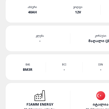
ᲐᲛᲞᲔᲠᲘ
ᲕᲝᲚᲢᲘ
40AH
12V
ᲙᲚᲔᲛᲐ
ᲙᲝᲠᲞᲣᲡᲘ
-
ᲛᲐᲦᲐᲚᲘ (JI
BAS
BCI
DIN
BM3R
-
-
FIAMM ENERGY
ᲘᲢᲐᲚᲘᲐ