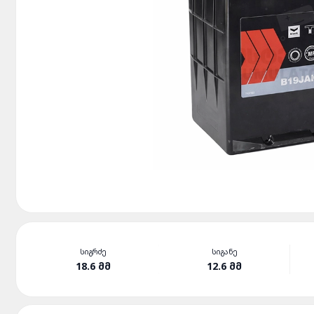
ᲡᲘᲒᲠᲫᲔ
ᲡᲘᲒᲐᲜᲔ
18.6 ᲛᲛ
12.6 ᲛᲛ