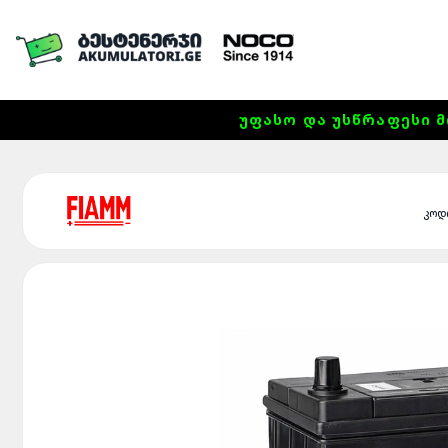
ᲣᲤᲐᲡᲝ ᲓᲐ ᲣᲡᲬᲠᲐᲤᲔᲡᲘ Მ
კოდ