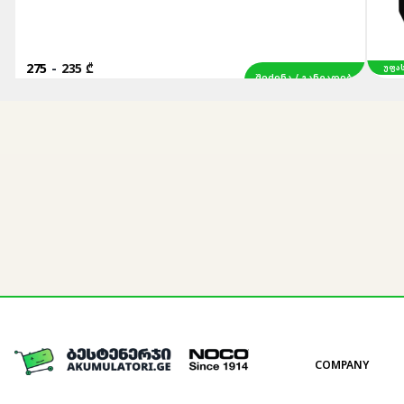
275
-
235 ₾
ᲣᲤᲐᲡᲝ ᲛᲝᲢ
ᲨᲔᲫᲔᲜᲐ / ᲒᲐᲜᲕᲐᲓᲔᲑᲐ
COMPANY
About us