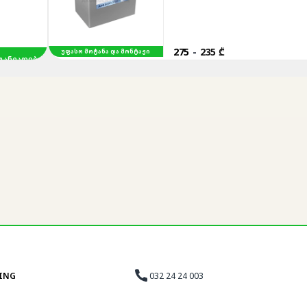
275
-
235 ₾
ᲣᲤᲐᲡᲝ ᲛᲝᲢᲐᲜᲐ ᲓᲐ ᲛᲝᲜᲢᲐᲟᲘ
ᲐᲓᲔᲑᲐ
032 24 24 003
ING
sales@akumulatori.ge