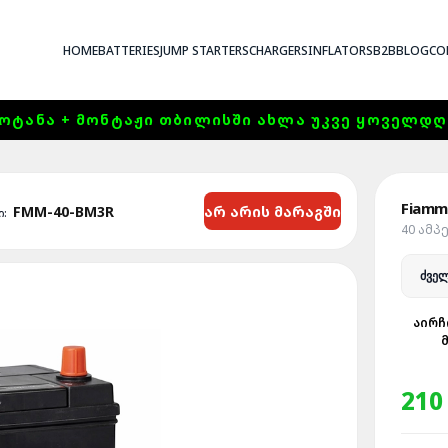
HOME
BATTERIES
JUMP STARTERS
CHARGERS
INFLATORS
B2B
BLOG
CO
ᲝᲢᲐᲜᲐ + ᲛᲝᲜᲢᲐᲟᲘ ᲗᲑᲘᲚᲘᲡᲨᲘ ᲐᲮᲚᲐ ᲣᲙᲕᲔ ᲧᲝᲕᲔᲚᲓᲦᲔ 1
Fiamm
არ არის მარაგში
FMM-40-BM3R
ი:
40 ᲐᲛᲞ
ᲐᲘᲠᲩ
210