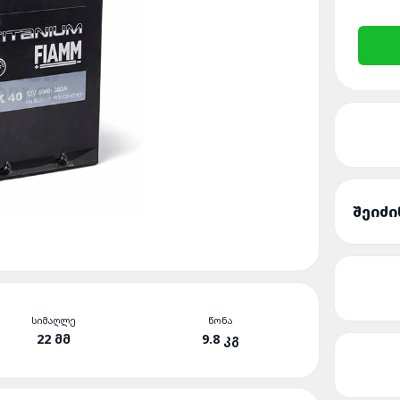
ᲨᲔᲘᲫᲘ
ᲡᲘᲛᲐᲦᲚᲔ
ᲬᲝᲜᲐ
22 ᲛᲛ
9.8 ᲙᲒ