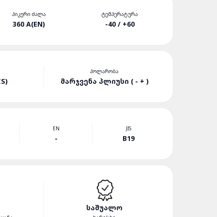
ᲞᲘᲙᲣᲠᲘ ᲫᲐᲚᲐ
ᲢᲔᲛᲞᲔᲠᲐᲢᲣᲠᲐ
360 A(EN)
-40 / +60
ᲞᲝᲚᲐᲠᲝᲑᲐ
S)
ᲛᲐᲠᲯᲕᲔᲜᲐ ᲞᲚᲘᲣᲡᲘ ( - + )
EN
JIS
-
B19
ᲡᲐᲨᲣᲐᲚᲝ