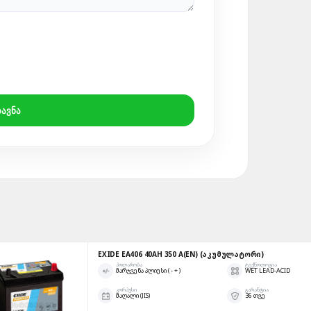
ᲖᲐᲕᲜᲐ
EXIDE EA406 40AH 350 A(EN) (ᲐᲙᲣᲛᲣᲚᲐᲢᲝᲠᲘ)
ᲞᲝᲚᲐᲠᲝᲑᲐ
ᲢᲔᲥᲜᲝᲚᲝᲒᲘᲐ
ᲛᲐᲠᲯᲕᲔᲜᲐ ᲞᲚᲘᲣᲡᲘ ( - + )
WET LEAD-ACID
ᲙᲝᲠᲞᲣᲡᲘ
ᲒᲐᲠᲐᲜᲢᲘᲐ
ᲛᲐᲦᲐᲚᲘ (JIS)
36 ᲗᲕᲔ