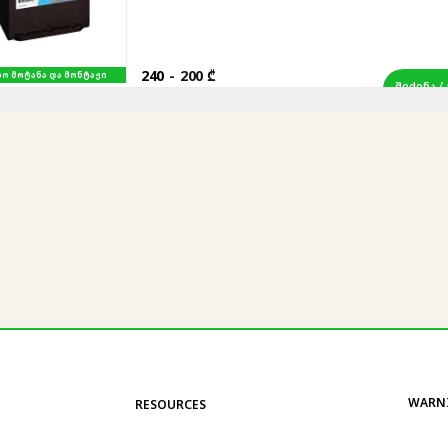
240
-
200 ₾
ᲐᲜᲐ ᲓᲐ ᲛᲝᲜᲢᲐᲟᲘ
ᲨᲔᲫᲔᲜᲐ / ᲒᲐᲜᲕ
WARN
RESOURCES
Contact information