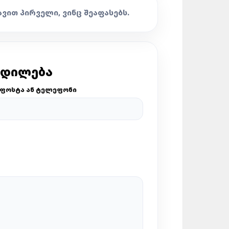
ᲐᲕᲘᲗ ᲞᲘᲠᲕᲔᲚᲘ, ᲕᲘᲜᲪ ᲨᲔᲐᲤᲐᲡᲔᲑᲡ.
ᲪᲓᲘᲚᲔᲑᲐ
ᲤᲝᲡᲢᲐ ᲐᲜ ᲢᲔᲚᲔᲤᲝᲜᲘ