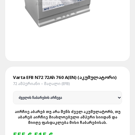
Varta EFB N72 72Ah 760 A(EN) (აკუმულატორი)
72 ᲐᲛᲞᲔᲠᲘᲐᲜᲘ – ᲛᲐᲦᲐᲚᲘ (EFB)
ᲐᲘᲠᲩᲘᲔ ᲐᲑᲐᲠᲔᲑ ᲗᲣ ᲐᲠᲐ ᲨᲔᲜᲡ ᲫᲕᲔᲚ ᲐᲙᲣᲛᲣᲚᲐᲢᲝᲠᲡ, ᲗᲣ
ᲐᲑᲐᲠᲔᲑ ᲐᲘᲠᲩᲘᲔ ᲛᲘᲐᲮᲚᲝᲔᲑᲣᲚᲘ ᲐᲛᲞᲔᲠᲘ ᲡᲘᲘᲓᲐᲜ ᲓᲐ
ᲛᲘᲘᲦᲔ ᲤᲐᲡᲓᲐᲙᲚᲔᲑᲐ ᲛᲘᲡᲘ ᲩᲐᲑᲐᲠᲔᲑᲘᲡᲐᲡ.