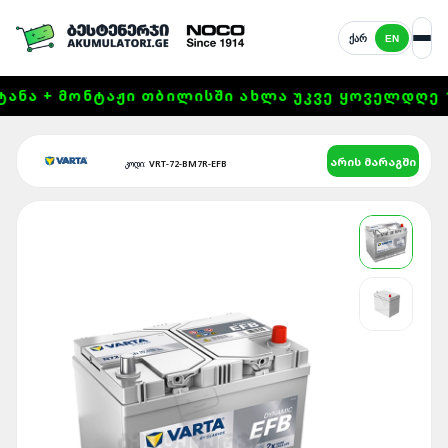
ᲥᲐᲠ
EN
Ა + ᲛᲝᲜᲢᲐᲟᲘ ᲗᲑᲘᲚᲘᲡᲨᲘ ᲐᲮᲚᲐ ᲣᲙᲕᲔ ᲧᲝᲕᲔᲚᲓᲦᲔ 11:0
არის მარაგში
VRT-72-BM7R-EFB
კოდი: