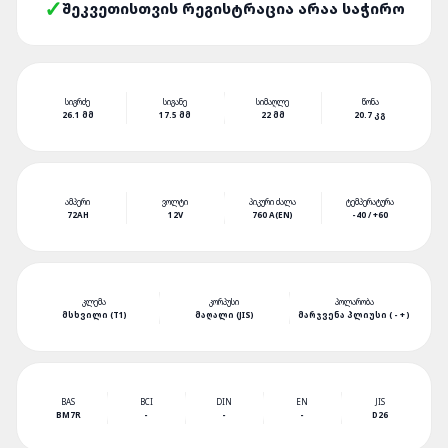
ᲨᲔᲙᲕᲔᲗᲘᲡᲗᲕᲘᲡ ᲠᲔᲒᲘᲡᲢᲠᲐᲪᲘᲐ ᲐᲠᲐᲐ ᲡᲐᲭᲘᲠᲝ
ᲡᲘᲒᲠᲫᲔ
ᲡᲘᲒᲐᲜᲔ
ᲡᲘᲛᲐᲦᲚᲔ
ᲬᲝᲜᲐ
26.1 ᲛᲛ
17.5 ᲛᲛ
22 ᲛᲛ
20.7 ᲙᲒ
ᲐᲛᲞᲔᲠᲘ
ᲕᲝᲚᲢᲘ
ᲞᲘᲙᲣᲠᲘ ᲫᲐᲚᲐ
ᲢᲔᲛᲞᲔᲠᲐᲢᲣᲠᲐ
72AH
12V
760 A(EN)
-40 / +60
ᲙᲚᲔᲛᲐ
ᲙᲝᲠᲞᲣᲡᲘ
ᲞᲝᲚᲐᲠᲝᲑᲐ
ᲛᲡᲮᲕᲘᲚᲘ (T1)
ᲛᲐᲦᲐᲚᲘ (JIS)
ᲛᲐᲠᲯᲕᲔᲜᲐ ᲞᲚᲘᲣᲡᲘ ( - + )
BAS
BCI
DIN
EN
JIS
BM7R
-
-
-
D26