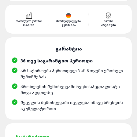
ᲛᲬᲐᲠᲛᲝᲔᲑᲔᲚᲘ ᲙᲝᲛᲞᲐᲜᲘᲐ
ᲛᲬᲐᲠᲛᲝᲔᲑᲔᲚᲘ ᲥᲕᲔᲧᲐᲜᲐ
ᲮᲐᲠᲘᲡᲮᲘ
CLARIOS
ᲒᲔᲠᲛᲐᲜᲘᲐ
ᲞᲠᲔᲛᲘᲣᲛᲘ
36 ᲗᲕᲔ ᲡᲐᲒᲐᲠᲐᲜᲢᲘᲝ ᲞᲔᲠᲘᲝᲓᲘ
ᲐᲠ ᲡᲐᲭᲘᲠᲝᲔᲑᲡ ᲞᲔᲠᲘᲝᲓᲣᲚ 3 ᲐᲜ 6 ᲗᲕᲔᲨᲘ ᲔᲠᲗᲮᲔᲚ
ᲨᲔᲛᲝᲬᲛᲔᲑᲐᲡ
ᲞᲠᲝᲑᲚᲔᲛᲘᲡ ᲨᲔᲛᲗᲮᲕᲔᲕᲐᲨᲘ ᲩᲕᲔᲜᲘ ᲡᲞᲔᲪᲘᲐᲚᲘᲡᲢᲘ
ᲛᲝᲕᲐ ᲐᲓᲒᲘᲚᲖᲔ
ᲨᲔᲪᲕᲚᲘᲡ ᲨᲔᲛᲗᲮᲕᲔᲕᲐᲨᲘ ᲘᲪᲕᲚᲔᲑᲐ ᲘᲛᲐᲕᲔ ᲑᲠᲔᲜᲓᲘᲡ
ᲐᲙᲣᲛᲣᲚᲐᲢᲝᲠᲘᲗ
ᲩᲐᲐᲑᲐᲠᲔ ᲫᲕᲔᲚᲘ