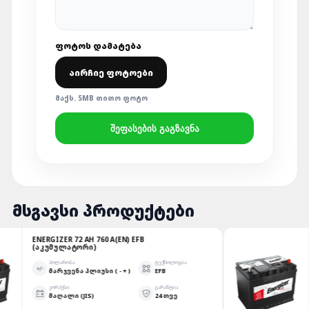
ᲤᲝᲢᲝᲡ ᲓᲐᲛᲐᲢᲔᲑᲐ
ᲐᲘᲠᲩᲘᲔ ᲤᲝᲢᲝᲔᲑᲘ
ᲛᲐᲥᲡ. 5MB ᲗᲘᲗᲝ ᲤᲝᲢᲝ
ᲨᲔᲤᲐᲡᲔᲑᲘᲡ ᲒᲐᲒᲖᲐᲕᲜᲐ
ᲛᲡᲒᲐᲕᲡᲘ ᲞᲠᲝᲓᲣᲥᲢᲔᲑᲘ
ENERGIZER 72 AH 760 A(EN) EFB
(ᲐᲙᲣᲛᲣᲚᲐᲢᲝᲠᲘ)
ᲞᲝᲚᲐᲠᲝᲑᲐ
ᲢᲔᲥᲜᲝᲚᲝᲒᲘᲐ
ᲛᲐᲠᲯᲕᲔᲜᲐ ᲞᲚᲘᲣᲡᲘ ( - + )
EFB
ᲙᲝᲠᲞᲣᲡᲘ
ᲒᲐᲠᲐᲜᲢᲘᲐ
ᲛᲐᲦᲐᲚᲘ (JIS)
24 ᲗᲕᲔ