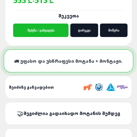
555 ₾
515 ₾
-
ᲨᲔᲙᲕᲔᲗᲐ
ᲨᲔᲫᲔᲜᲐ / ᲒᲐᲜᲕᲐᲓᲔᲑᲐ
ᲓᲐᲠᲔᲙᲕᲐ
ᲛᲝᲬᲔᲠᲐ
🚛 ᲣᲤᲐᲡᲝ ᲓᲐ ᲣᲡᲬᲠᲐᲤᲔᲡᲘ ᲛᲝᲢᲐᲜᲐ + ᲛᲝᲜᲢᲐᲟᲘ.
ᲨᲔᲘᲫᲘᲜᲔ ᲒᲐᲜᲕᲐᲓᲔᲑᲘᲗ
ᲨᲔᲒᲘᲫᲚᲘᲐ ᲒᲐᲓᲐᲘᲮᲐᲓᲝ ᲛᲝᲢᲐᲜᲘᲡ ᲨᲔᲛᲓᲔᲒ