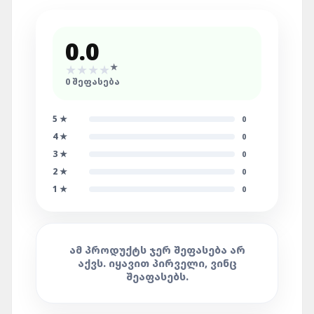
0.0
★
★
★
★
★
0
ᲨᲔᲤᲐᲡᲔᲑᲐ
5
★
0
4
★
0
3
★
0
2
★
0
1
★
0
ᲐᲛ ᲞᲠᲝᲓᲣᲥᲢᲡ ᲯᲔᲠ ᲨᲔᲤᲐᲡᲔᲑᲐ ᲐᲠ
ᲐᲥᲕᲡ. ᲘᲧᲐᲕᲘᲗ ᲞᲘᲠᲕᲔᲚᲘ, ᲕᲘᲜᲪ
ᲨᲔᲐᲤᲐᲡᲔᲑᲡ.