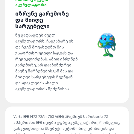
ᲐᲙᲣᲛᲣᲚᲐᲢᲝᲠᲘ
ᲘᲖᲠᲣᲜᲔ ᲒᲐᲠᲔᲛᲝᲖᲔ
ᲓᲐ ᲛᲘᲘᲦᲔ
ᲡᲐᲠᲒᲔᲑᲔᲚᲘ
ნუ გადააგდებ ძველ
აკუმულატორს, ჩაგვაბარე ის
და ჩვენ მოვახდენთ მის
უსაფრთხო უტილიზაციას და
რეციკლირებას. ამით იზრუნებ
გარემოზე, არ დააბინძურებ
მავნე ნარჩენებისგან მას და
მიიღებ სარგებელს ჩვენგან
ფასდაკლებას ახალი
აკუმულატორის შეძენისას.
Varta EFB N72 72Ah 760 A(EN) პრემიუმ ხარისხის 72
ამპერიანი EFB იეფბი ეფბე აკუმულატორი, რომელიც
განკუთვნილია მსუბუქი ავტომობილებისთვის და