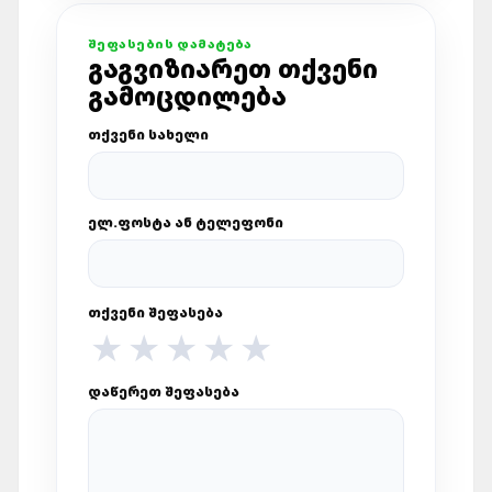
ᲨᲔᲤᲐᲡᲔᲑᲘᲡ ᲓᲐᲛᲐᲢᲔᲑᲐ
ᲒᲐᲒᲕᲘᲖᲘᲐᲠᲔᲗ ᲗᲥᲕᲔᲜᲘ
ᲒᲐᲛᲝᲪᲓᲘᲚᲔᲑᲐ
ᲗᲥᲕᲔᲜᲘ ᲡᲐᲮᲔᲚᲘ
ᲔᲚ.ᲤᲝᲡᲢᲐ ᲐᲜ ᲢᲔᲚᲔᲤᲝᲜᲘ
ᲗᲥᲕᲔᲜᲘ ᲨᲔᲤᲐᲡᲔᲑᲐ
★
★
★
★
★
ᲓᲐᲬᲔᲠᲔᲗ ᲨᲔᲤᲐᲡᲔᲑᲐ