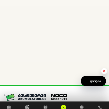
×
ᲤᲘᲚᲢᲠᲘ