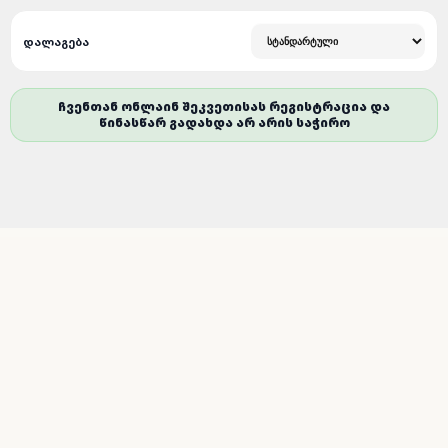
ᲓᲐᲚᲐᲒᲔᲑᲐ
ᲩᲕᲔᲜᲗᲐᲜ ᲝᲜᲚᲐᲘᲜ ᲨᲔᲙᲕᲔᲗᲘᲡᲐᲡ ᲠᲔᲒᲘᲡᲢᲠᲐᲪᲘᲐ ᲓᲐ
ᲬᲘᲜᲐᲡᲬᲐᲠ ᲒᲐᲓᲐᲮᲓᲐ ᲐᲠ ᲐᲠᲘᲡ ᲡᲐᲭᲘᲠᲝ