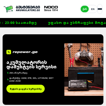
ᲥᲐᲠ
EN
 23:00 ᲡᲐᲐᲗᲐᲛᲓᲔ
ᲣᲤᲐᲡᲝ ᲓᲐ ᲣᲡᲬᲠᲐᲤᲔᲡᲘ ᲛᲝᲢᲐᲜᲐ
ᲐᲙᲣᲛᲣᲚᲐᲢᲝᲠᲘᲡ
ᲓᲐᲛᲣᲮᲢᲕᲘᲡ ᲡᲔᲠᲕᲘᲡᲘ
250 ᲐᲛᲞᲔᲠᲐᲛᲓᲔ
ᲓᲐᲛᲣᲮᲢᲔ: AGM, EFB, GEL, LITHIUM, WET
LEAD-ACID
ᲛᲔᲢᲘᲡ ᲒᲐᲒᲔᲑᲐ ᲡᲔᲠᲕᲘᲡᲖᲔ