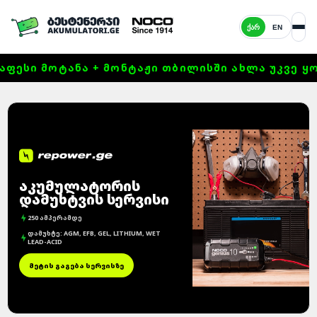
ᲥᲐᲠ
EN
ᲤᲔᲡᲘ ᲛᲝᲢᲐᲜᲐ + ᲛᲝᲜᲢᲐᲟᲘ ᲗᲑᲘᲚᲘᲡᲨᲘ ᲐᲮᲚᲐ ᲣᲙᲕᲔ ᲧᲝᲕᲔ
ᲐᲙᲣᲛᲣᲚᲐᲢᲝᲠᲘᲡ
ᲓᲐᲛᲣᲮᲢᲕᲘᲡ ᲡᲔᲠᲕᲘᲡᲘ
250 ᲐᲛᲞᲔᲠᲐᲛᲓᲔ
ᲓᲐᲛᲣᲮᲢᲔ: AGM, EFB, GEL, LITHIUM, WET
LEAD-ACID
ᲛᲔᲢᲘᲡ ᲒᲐᲒᲔᲑᲐ ᲡᲔᲠᲕᲘᲡᲖᲔ