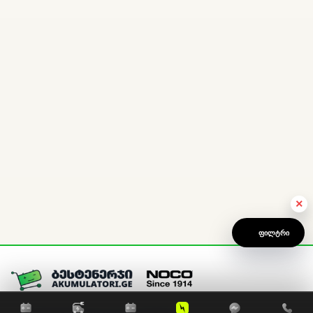
×
ᲤᲘᲚᲢᲠᲘ