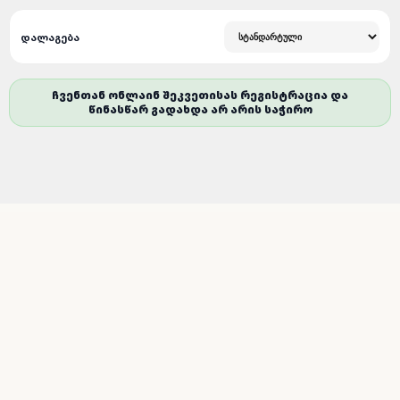
ᲓᲐᲚᲐᲒᲔᲑᲐ
ᲩᲕᲔᲜᲗᲐᲜ ᲝᲜᲚᲐᲘᲜ ᲨᲔᲙᲕᲔᲗᲘᲡᲐᲡ ᲠᲔᲒᲘᲡᲢᲠᲐᲪᲘᲐ ᲓᲐ
ᲬᲘᲜᲐᲡᲬᲐᲠ ᲒᲐᲓᲐᲮᲓᲐ ᲐᲠ ᲐᲠᲘᲡ ᲡᲐᲭᲘᲠᲝ