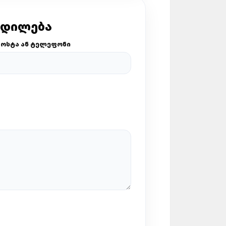
ᲪᲓᲘᲚᲔᲑᲐ
ᲝᲡᲢᲐ ᲐᲜ ᲢᲔᲚᲔᲤᲝᲜᲘ