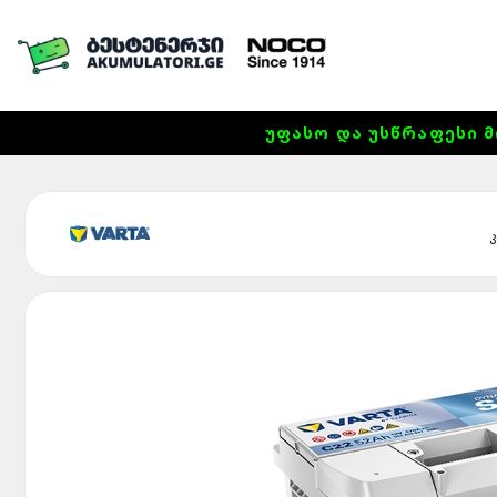
ᲣᲤᲐᲡᲝ ᲓᲐ ᲣᲡᲬᲠᲐᲤᲔᲡᲘ Მ
კ