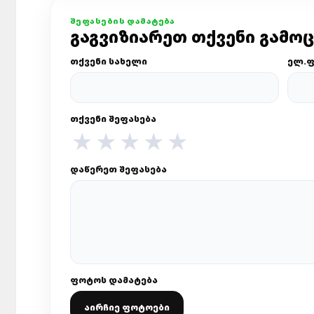
ᲨᲔᲤᲐᲡᲔᲑᲘᲡ ᲓᲐᲛᲐᲢᲔᲑᲐ
ᲒᲐᲒᲕᲘᲖᲘᲐᲠᲔᲗ ᲗᲥᲕᲔᲜᲘ ᲒᲐᲛᲝ
ᲗᲥᲕᲔᲜᲘ ᲡᲐᲮᲔᲚᲘ
ᲔᲚ.Ფ
ᲗᲥᲕᲔᲜᲘ ᲨᲔᲤᲐᲡᲔᲑᲐ
★
★
★
★
★
ᲓᲐᲬᲔᲠᲔᲗ ᲨᲔᲤᲐᲡᲔᲑᲐ
ᲤᲝᲢᲝᲡ ᲓᲐᲛᲐᲢᲔᲑᲐ
ᲐᲘᲠᲩᲘᲔ ᲤᲝᲢᲝᲔᲑᲘ