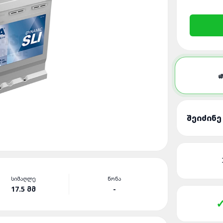

ᲨᲔᲘᲫᲘᲜᲔ
ᲡᲘᲛᲐᲦᲚᲔ
ᲬᲝᲜᲐ
17.5 ᲛᲛ
-