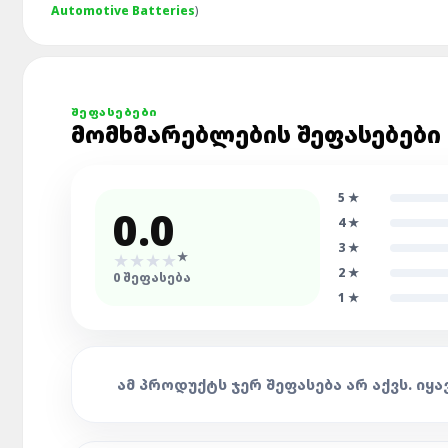
Automotive Batteries
)
ᲨᲔᲤᲐᲡᲔᲑᲔᲑᲘ
ᲛᲝᲛᲮᲛᲐᲠᲔᲑᲚᲔᲑᲘᲡ ᲨᲔᲤᲐᲡᲔᲑᲔᲑᲘ
5
★
0.0
4
★
3
★
★
★
★
★
★
2
★
0
ᲨᲔᲤᲐᲡᲔᲑᲐ
1
★
ᲐᲛ ᲞᲠᲝᲓᲣᲥᲢᲡ ᲯᲔᲠ ᲨᲔᲤᲐᲡᲔᲑᲐ ᲐᲠ ᲐᲥᲕᲡ. ᲘᲧᲐ