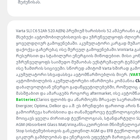
შეძენისას.
Varta SLI C6 52Ah 520 A(EN) პრემიუმ ხარისხის 52 ამპერი
მსუბუქი ავტომობილებისთვის და უზრუნველყოფს ძლიერ
ყოველდღიურ გამოყენებაში. აკუმულატორი კარგად მუშაო
დაქოქვა-გაჩერება), ისე შერეულ გამოყენებაში.\n\nVarta 
რესურსით და სტაბილური ენერგიის მიწოდებით. მისი კ
უზრუნველყოფს საიმედო მუშაობას ექსტრემალურ ტემპერ
ისე ზამთრის სიცივეში. სწორედ ამიტომ Varta ხშირად გა
აკუმულატორი სხვადასხვა ავტომწარმოებლის მიერ. (
VART
ავტომობილების აკუმულატორები იწარმოება კომპანია
Cl
დაბალვოლტიან ენერგო გადაწყვეტილებებში, რომელიც
მასშტაბით და ამარაგებს როგორც aftermarket, ისე ავტომწ
Batteries
)Clarios ფლობს და აწარმოებს მრავალ საერთაშორი
Energizer, Optima, Delkor და ა.შ. ეს ბრენდები ფართოდ ა
გამოირჩევა ხარისხითა და თანამედროვე ტექნოლოგიებით.
მოიცავს ყველა ძირითად ტექნოლოგიას, სტანდარტული SLI (ტყვი
AGM (Absorbent Glass Mat).\n\nგანსაკუთრებით მნიშვნელოვა
Stop სისტემებისთვის განკუთვნილ AGM და EFB ტექნოლო
ციკლურ გამძლეობას და ენერგიის ეფექტურ მართვას თან