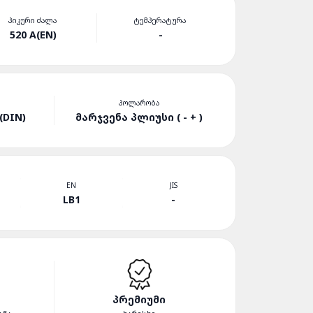
ᲞᲘᲙᲣᲠᲘ ᲫᲐᲚᲐ
ᲢᲔᲛᲞᲔᲠᲐᲢᲣᲠᲐ
520 A(EN)
-
ᲞᲝᲚᲐᲠᲝᲑᲐ
DIN)
ᲛᲐᲠᲯᲕᲔᲜᲐ ᲞᲚᲘᲣᲡᲘ ( - + )
EN
JIS
LB1
-
ᲞᲠᲔᲛᲘᲣᲛᲘ