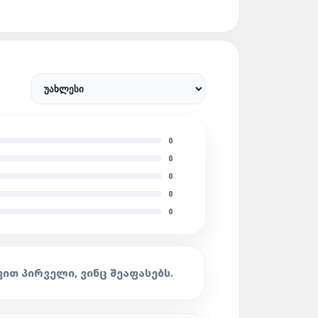
0
0
0
0
0
ᲕᲘᲗ ᲞᲘᲠᲕᲔᲚᲘ, ᲕᲘᲜᲪ ᲨᲔᲐᲤᲐᲡᲔᲑᲡ.