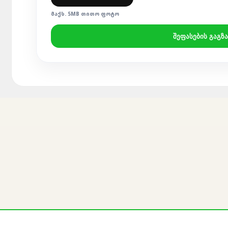
ᲛᲐᲥᲡ. 5MB ᲗᲘᲗᲝ ᲤᲝᲢᲝ
ᲨᲔᲤᲐᲡᲔᲑᲘᲡ ᲒᲐᲒᲖᲐ