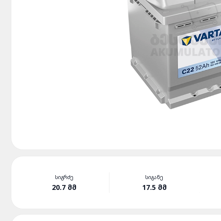
ᲡᲘᲒᲠᲫᲔ
ᲡᲘᲒᲐᲜᲔ
20.7 ᲛᲛ
17.5 ᲛᲛ