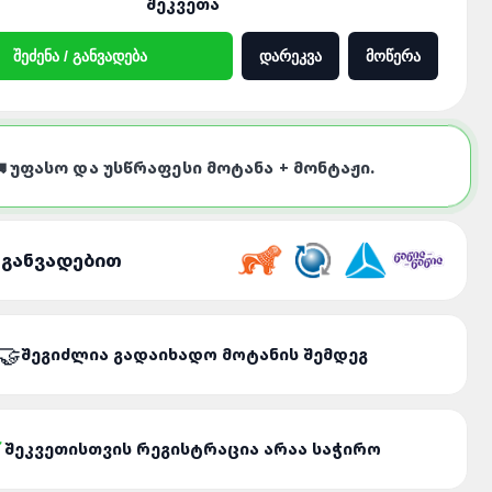
ᲨᲔᲙᲕᲔᲗᲐ
ᲨᲔᲫᲔᲜᲐ / ᲒᲐᲜᲕᲐᲓᲔᲑᲐ
ᲓᲐᲠᲔᲙᲕᲐ
ᲛᲝᲬᲔᲠᲐ
 ᲣᲤᲐᲡᲝ ᲓᲐ ᲣᲡᲬᲠᲐᲤᲔᲡᲘ ᲛᲝᲢᲐᲜᲐ + ᲛᲝᲜᲢᲐᲟᲘ.
 ᲒᲐᲜᲕᲐᲓᲔᲑᲘᲗ
ᲨᲔᲒᲘᲫᲚᲘᲐ ᲒᲐᲓᲐᲘᲮᲐᲓᲝ ᲛᲝᲢᲐᲜᲘᲡ ᲨᲔᲛᲓᲔᲒ
ᲨᲔᲙᲕᲔᲗᲘᲡᲗᲕᲘᲡ ᲠᲔᲒᲘᲡᲢᲠᲐᲪᲘᲐ ᲐᲠᲐᲐ ᲡᲐᲭᲘᲠᲝ