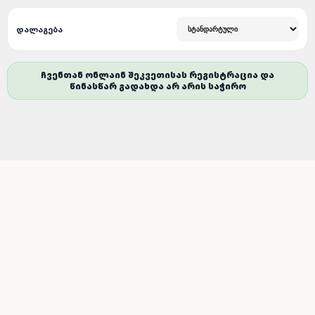
ᲓᲐᲚᲐᲒᲔᲑᲐ
ᲩᲕᲔᲜᲗᲐᲜ ᲝᲜᲚᲐᲘᲜ ᲨᲔᲙᲕᲔᲗᲘᲡᲐᲡ ᲠᲔᲒᲘᲡᲢᲠᲐᲪᲘᲐ ᲓᲐ
ᲬᲘᲜᲐᲡᲬᲐᲠ ᲒᲐᲓᲐᲮᲓᲐ ᲐᲠ ᲐᲠᲘᲡ ᲡᲐᲭᲘᲠᲝ