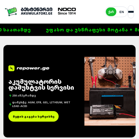
ᲥᲐᲠ
EN
0 ᲡᲐᲐᲗᲐᲛᲓᲔ
ᲣᲤᲐᲡᲝ ᲓᲐ ᲣᲡᲬᲠᲐᲤᲔᲡᲘ ᲛᲝᲢᲐᲜᲐ + ᲛᲝ
ᲐᲙᲣᲛᲣᲚᲐᲢᲝᲠᲘᲡ
ᲓᲐᲛᲣᲮᲢᲕᲘᲡ ᲡᲔᲠᲕᲘᲡᲘ
250 ᲐᲛᲞᲔᲠᲐᲛᲓᲔ
ᲓᲐᲛᲣᲮᲢᲔ: AGM, EFB, GEL, LITHIUM, WET
LEAD-ACID
ᲛᲔᲢᲘᲡ ᲒᲐᲒᲔᲑᲐ ᲡᲔᲠᲕᲘᲡᲖᲔ