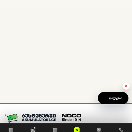
×
ᲤᲘᲚᲢᲠᲘ