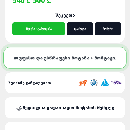
540 ₾
500 ₾
-
ᲨᲔᲙᲕᲔᲗᲐ
ᲨᲔᲫᲔᲜᲐ / ᲒᲐᲜᲕᲐᲓᲔᲑᲐ
ᲓᲐᲠᲔᲙᲕᲐ
ᲛᲝᲬᲔᲠᲐ
🚛 ᲣᲤᲐᲡᲝ ᲓᲐ ᲣᲡᲬᲠᲐᲤᲔᲡᲘ ᲛᲝᲢᲐᲜᲐ + ᲛᲝᲜᲢᲐᲟᲘ.
ᲨᲔᲘᲫᲘᲜᲔ ᲒᲐᲜᲕᲐᲓᲔᲑᲘᲗ
ᲨᲔᲒᲘᲫᲚᲘᲐ ᲒᲐᲓᲐᲘᲮᲐᲓᲝ ᲛᲝᲢᲐᲜᲘᲡ ᲨᲔᲛᲓᲔᲒ