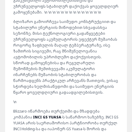
განკუთვნილი
ავტომობილებისთვის
და
უზრუნველყოფს
სტაბილურ
დაქოქვას
ყოველდღიურ
გამოყენებაში.
\n \n \n \n \n \n \n \n \n \n \n \n \n \n
ბლიზარო
გამოირჩევა
საიმედო
კონსტრუქციით
და
სტაბილური
ენერგიის
მიწოდებით
სხვადასხვა
სეზონზე.
მისი
ტექნოლოგიური
გადაწყვეტები
უზრუნველყოფს
აკუმულატორის
ეფექტურ
მუშაობას
როგორც
ზაფხულის
მაღალ
ტემპერატურაზე,
ისე
ზამთრის
სიცივეში,
რაც
მნიშვნელოვანია
ავტომობილის
უპრობლემო
დაქოქვისთვის.
სწორად
გამოყენებისა
და
რეგულარული
შემოწმების
შემთხვევაში
აკუმულატორი
ინარჩუნებს
მუშაობის
სტაბილურობას
და
წარმოადგენს
პრაქტიკულ
არჩევანს
მათთვის,
ვისაც
სჭირდება
ხელმისაწვდომი
და
საიმედო
ენერგიის
წყარო
ყოველდღიური
გადაადგილებისთვის.
\n
Blizzaro
იწარმოება
თურქეთში
და
მზადდება
კომპანია
INCI
GS
YUASA
-
ს
საწარმოო
ხაზებზე.
INCI
GS
YUASA
არის
საერთაშორისო
პარტნიორობა
თურქულ
INCI
Holding-
სა
და
იაპონურ
GS
Yuasa-
ს
შორის
და