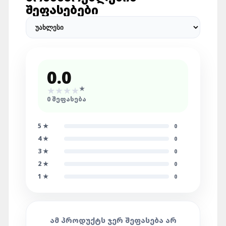
ᲨᲔᲤᲐᲡᲔᲑᲔᲑᲘ
0.0
★
★
★
★
★
0
ᲨᲔᲤᲐᲡᲔᲑᲐ
5
★
0
4
★
0
3
★
0
2
★
0
1
★
0
ᲐᲛ ᲞᲠᲝᲓᲣᲥᲢᲡ ᲯᲔᲠ ᲨᲔᲤᲐᲡᲔᲑᲐ ᲐᲠ