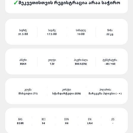
ᲨᲔᲙᲕᲔᲗᲘᲡᲗᲕᲘᲡ ᲠᲔᲒᲘᲡᲢᲠᲐᲪᲘᲐ ᲐᲠᲐᲐ ᲡᲐᲭᲘᲠᲝ
ᲡᲘᲒᲠᲫᲔ
ᲡᲘᲒᲐᲜᲔ
ᲡᲘᲛᲐᲦᲚᲔ
ᲬᲝᲜᲐ
31.5 ᲛᲛ
17.5 ᲛᲛ
19 ᲛᲛ
22 ᲙᲒ
ᲐᲛᲞᲔᲠᲘ
ᲕᲝᲚᲢᲘ
ᲞᲘᲙᲣᲠᲘ ᲫᲐᲚᲐ
ᲢᲔᲛᲞᲔᲠᲐᲢᲣᲠᲐ
80AH
12V
800 A(EN)
-40 / +60
ᲙᲚᲔᲛᲐ
ᲙᲝᲠᲞᲣᲡᲘ
ᲞᲝᲚᲐᲠᲝᲑᲐ
ᲛᲡᲮᲕᲘᲚᲘ (T1)
ᲡᲢᲐᲜᲓᲐᲠᲢᲣᲚᲘ (DIN)
ᲛᲐᲠᲯᲕᲔᲜᲐ ᲞᲚᲘᲣᲡᲘ ( - + )
BAS
BCI
DIN
EN
JIS
BS8R
94
H6
LN4
-