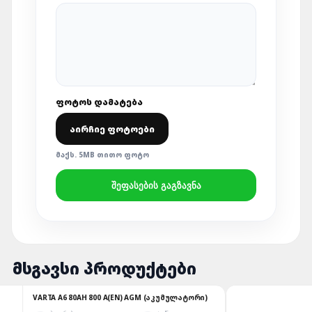
ᲤᲝᲢᲝᲡ ᲓᲐᲛᲐᲢᲔᲑᲐ
ᲐᲘᲠᲩᲘᲔ ᲤᲝᲢᲝᲔᲑᲘ
ᲛᲐᲥᲡ. 5MB ᲗᲘᲗᲝ ᲤᲝᲢᲝ
ᲨᲔᲤᲐᲡᲔᲑᲘᲡ ᲒᲐᲒᲖᲐᲕᲜᲐ
ᲛᲡᲒᲐᲕᲡᲘ ᲞᲠᲝᲓᲣᲥᲢᲔᲑᲘ
VARTA A6 80AH 800 A(EN) AGM (ᲐᲙᲣᲛᲣᲚᲐᲢᲝᲠᲘ)
ENE
(ᲐᲙ