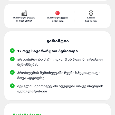
ᲛᲬᲐᲠᲛᲝᲔᲑᲔᲚᲘ ᲙᲝᲛᲞᲐᲜᲘᲐ
ᲛᲬᲐᲠᲛᲝᲔᲑᲔᲚᲘ ᲥᲕᲔᲧᲐᲜᲐ
ᲮᲐᲠᲘᲡᲮᲘ
INCI GS YUASA
ᲗᲣᲠᲥᲔᲗᲘ
ᲡᲐᲨᲣᲐᲚᲝ
12 ᲗᲕᲔ ᲡᲐᲒᲐᲠᲐᲜᲢᲘᲝ ᲞᲔᲠᲘᲝᲓᲘ
ᲐᲠ ᲡᲐᲭᲘᲠᲝᲔᲑᲡ ᲞᲔᲠᲘᲝᲓᲣᲚ 3 ᲐᲜ 6 ᲗᲕᲔᲨᲘ ᲔᲠᲗᲮᲔᲚ
ᲨᲔᲛᲝᲬᲛᲔᲑᲐᲡ
ᲞᲠᲝᲑᲚᲔᲛᲘᲡ ᲨᲔᲛᲗᲮᲕᲔᲕᲐᲨᲘ ᲩᲕᲔᲜᲘ ᲡᲞᲔᲪᲘᲐᲚᲘᲡᲢᲘ
ᲛᲝᲕᲐ ᲐᲓᲒᲘᲚᲖᲔ
ᲨᲔᲪᲕᲚᲘᲡ ᲨᲔᲛᲗᲮᲕᲔᲕᲐᲨᲘ ᲘᲪᲕᲚᲔᲑᲐ ᲘᲛᲐᲕᲔ ᲑᲠᲔᲜᲓᲘᲡ
ᲐᲙᲣᲛᲣᲚᲐᲢᲝᲠᲘᲗ
ᲩᲐᲐᲑᲐᲠᲔ ᲫᲕᲔᲚᲘ