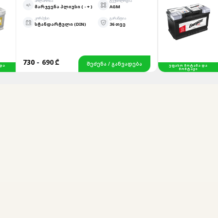
ᲞᲝᲚᲐᲠᲝᲑᲐ
ᲢᲔᲥᲜᲝᲚᲝᲒᲘᲐ
ᲛᲐᲠᲯᲕᲔᲜᲐ ᲞᲚᲘᲣᲡᲘ ( - + )
AGM
ᲙᲝᲠᲞᲣᲡᲘ
ᲒᲐᲠᲐᲜᲢᲘᲐ
ᲡᲢᲐᲜᲓᲐᲠᲢᲣᲚᲘ (DIN)
36 ᲗᲕᲔ
730
-
690 ₾
680
ᲨᲔᲫᲔᲜᲐ / ᲒᲐᲜᲕᲐᲓᲔᲑᲐ
ᲣᲤᲐᲡᲝ ᲛᲝᲢᲐᲜᲐ ᲓᲐ
ᲛᲝᲜᲢᲐᲟᲘ