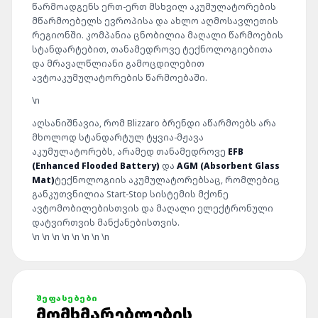
წარმოადგენს
ერთ-
ერთ
მსხვილ
აკუმულატორების
მწარმოებელს
ევროპისა
და
ახლო
აღმოსავლეთის
რეგიონში.
კომპანია
ცნობილია
მაღალი
წარმოების
სტანდარტებით,
თანამედროვე
ტექნოლოგიებითა
და
მრავალწლიანი
გამოცდილებით
ავტოაკუმულატორების
წარმოებაში.
\n
აღსანიშნავია,
რომ
Blizzaro
ბრენდი
აწარმოებს
არა
მხოლოდ
სტანდარტულ
ტყვია-
მჟავა
აკუმულატორებს,
არამედ
თანამედროვე
EFB
(
Enhanced
Flooded
Battery)
და
AGM (
Absorbent
Glass
Mat)
ტექნოლოგიის
აკუმულატორებსაც,
რომლებიც
განკუთვნილია
Start-
Stop
სისტემის
მქონე
ავტომობილებისთვის
და
მაღალი
ელექტრონული
დატვირთვის
მანქანებისთვის.
\n \n \n \n \n \n \n \n
ᲨᲔᲤᲐᲡᲔᲑᲔᲑᲘ
ᲛᲝᲛᲮᲛᲐᲠᲔᲑᲚᲔᲑᲘᲡ