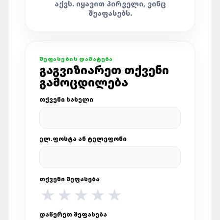
ᲐᲥᲕᲡ. ᲘᲧᲐᲕᲘᲗ ᲞᲘᲠᲕᲔᲚᲘ, ᲕᲘᲜᲪ
ᲨᲔᲐᲤᲐᲡᲔᲑᲡ.
ᲨᲔᲤᲐᲡᲔᲑᲘᲡ ᲓᲐᲛᲐᲢᲔᲑᲐ
ᲒᲐᲒᲕᲘᲖᲘᲐᲠᲔᲗ ᲗᲥᲕᲔᲜᲘ
ᲒᲐᲛᲝᲪᲓᲘᲚᲔᲑᲐ
ᲗᲥᲕᲔᲜᲘ ᲡᲐᲮᲔᲚᲘ
ᲔᲚ.ᲤᲝᲡᲢᲐ ᲐᲜ ᲢᲔᲚᲔᲤᲝᲜᲘ
ᲗᲥᲕᲔᲜᲘ ᲨᲔᲤᲐᲡᲔᲑᲐ
★
★
★
★
★
ᲓᲐᲬᲔᲠᲔᲗ ᲨᲔᲤᲐᲡᲔᲑᲐ