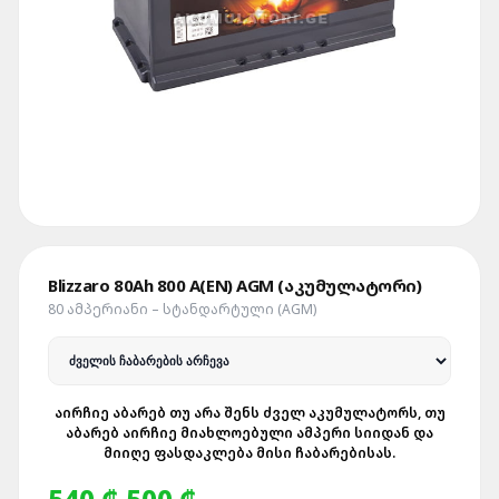
Blizzaro 80Ah 800 A(EN) AGM (აკუმულატორი)
80 ᲐᲛᲞᲔᲠᲘᲐᲜᲘ – ᲡᲢᲐᲜᲓᲐᲠᲢᲣᲚᲘ (AGM)
ᲐᲘᲠᲩᲘᲔ ᲐᲑᲐᲠᲔᲑ ᲗᲣ ᲐᲠᲐ ᲨᲔᲜᲡ ᲫᲕᲔᲚ ᲐᲙᲣᲛᲣᲚᲐᲢᲝᲠᲡ, ᲗᲣ
ᲐᲑᲐᲠᲔᲑ ᲐᲘᲠᲩᲘᲔ ᲛᲘᲐᲮᲚᲝᲔᲑᲣᲚᲘ ᲐᲛᲞᲔᲠᲘ ᲡᲘᲘᲓᲐᲜ ᲓᲐ
ᲛᲘᲘᲦᲔ ᲤᲐᲡᲓᲐᲙᲚᲔᲑᲐ ᲛᲘᲡᲘ ᲩᲐᲑᲐᲠᲔᲑᲘᲡᲐᲡ.