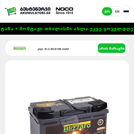
ᲥᲐᲠ
EN
ᲜᲐ + ᲛᲝᲜᲢᲐᲟᲘ ᲗᲑᲘᲚᲘᲡᲨᲘ ᲐᲮᲚᲐ ᲣᲙᲕᲔ ᲧᲝᲕᲔᲚᲓᲦᲔ 11:0
არის მარაგში
BLZ-80-BS8R-AGM
კოდი: