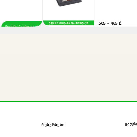
505
-
465 ₾
ᲣᲤᲐᲡᲝ ᲛᲝᲢᲐᲜᲐ ᲓᲐ ᲛᲝᲜᲢᲐᲟᲘ
/ ᲒᲐᲜᲕᲐᲓᲔᲑᲐ
ᲒᲐᲤᲠ
ᲠᲔᲡᲣᲠᲡᲔᲑᲘ
საკონტაქტო ინფორმაცია