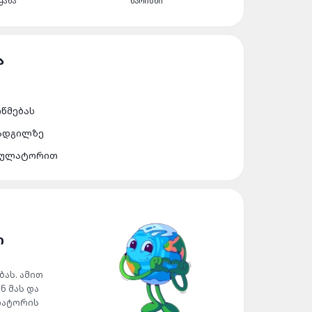
ᲧᲐᲜᲐ
ᲮᲐᲠᲘᲡᲮᲘ
ᲝᲬᲛᲔᲑᲐᲡ
 ᲐᲓᲒᲘᲚᲖᲔ
ᲣᲛᲣᲚᲐᲢᲝᲠᲘᲗ
Ი
ას. ამით
ნ მას და
ლატორის