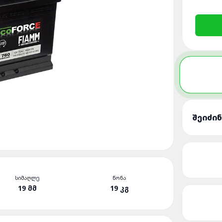
ᲨᲔᲘᲫᲘ
ᲡᲘᲛᲐᲦᲚᲔ
ᲬᲝᲜᲐ
19 ᲛᲛ
19 ᲙᲒ