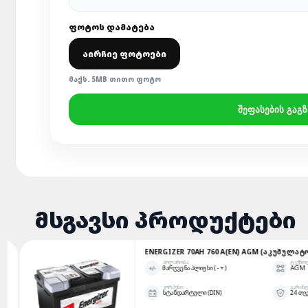
ᲤᲝᲢᲝᲡ ᲓᲐᲛᲐᲢᲔᲑᲐ
ᲐᲘᲠᲩᲘᲔ ᲤᲝᲢᲝᲔᲑᲘ
ᲛᲐᲥᲡ. 5MB ᲗᲘᲗᲝ ᲤᲝᲢᲝ
ᲨᲔᲤᲐᲡᲔᲑᲘᲡ ᲒᲐᲒᲖ
ᲛᲡᲒᲐᲕᲡᲘ ᲞᲠᲝᲓᲣᲥᲢᲔᲑᲘ
ENERGIZER 70AH 760 A(EN) AGM (ᲐᲙᲣᲛᲣᲚᲐᲢᲝᲠᲘ)
ᲞᲝᲚᲐᲠᲝᲑᲐ
ᲢᲔᲥᲜᲝᲚᲝᲒᲘᲐ
ᲛᲐᲠᲯᲕᲔᲜᲐ ᲞᲚᲘᲣᲡᲘ ( - + )
AGM
ᲙᲝᲠᲞᲣᲡᲘ
ᲒᲐᲠᲐᲜᲢᲘᲐ
ᲡᲢᲐᲜᲓᲐᲠᲢᲣᲚᲘ (DIN)
24 ᲗᲕᲔ