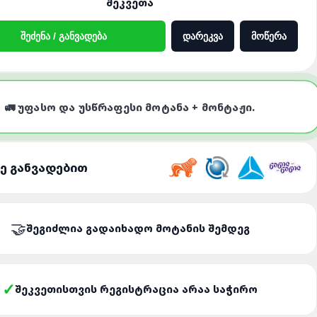
ᲨᲔᲙᲕᲔᲗᲐ
ᲨᲔᲫᲔᲜᲐ / ᲒᲐᲜᲕᲐᲓᲔᲑᲐ
ᲓᲐᲠᲔᲙᲕᲐ
ᲛᲝᲬᲔᲠᲐ
🚛 ᲣᲤᲐᲡᲝ ᲓᲐ ᲣᲡᲬᲠᲐᲤᲔᲡᲘ ᲛᲝᲢᲐᲜᲐ + ᲛᲝᲜᲢᲐᲟᲘ.
ᲜᲔ ᲒᲐᲜᲕᲐᲓᲔᲑᲘᲗ
ᲨᲔᲒᲘᲫᲚᲘᲐ ᲒᲐᲓᲐᲘᲮᲐᲓᲝ ᲛᲝᲢᲐᲜᲘᲡ ᲨᲔᲛᲓᲔᲒ
ᲨᲔᲙᲕᲔᲗᲘᲡᲗᲕᲘᲡ ᲠᲔᲒᲘᲡᲢᲠᲐᲪᲘᲐ ᲐᲠᲐᲐ ᲡᲐᲭᲘᲠᲝ