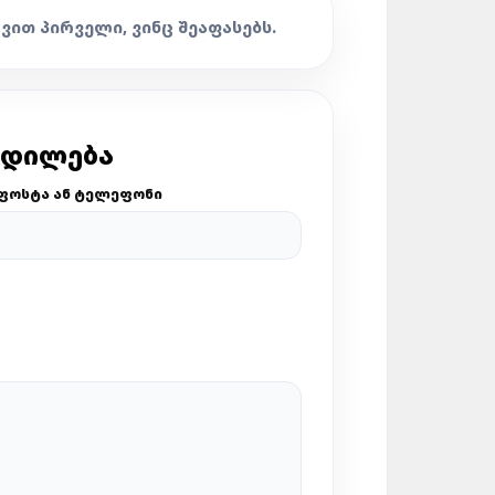
ᲐᲕᲘᲗ ᲞᲘᲠᲕᲔᲚᲘ, ᲕᲘᲜᲪ ᲨᲔᲐᲤᲐᲡᲔᲑᲡ.
ᲪᲓᲘᲚᲔᲑᲐ
ᲤᲝᲡᲢᲐ ᲐᲜ ᲢᲔᲚᲔᲤᲝᲜᲘ