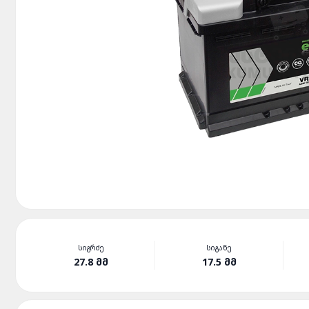
ᲡᲘᲒᲠᲫᲔ
ᲡᲘᲒᲐᲜᲔ
27.8 ᲛᲛ
17.5 ᲛᲛ