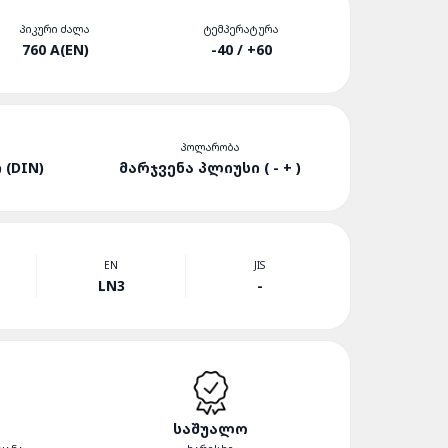
ᲞᲘᲙᲣᲠᲘ ᲫᲐᲚᲐ
ᲢᲔᲛᲞᲔᲠᲐᲢᲣᲠᲐ
760 A(EN)
-40 / +60
ᲞᲝᲚᲐᲠᲝᲑᲐ
(DIN)
ᲛᲐᲠᲯᲕᲔᲜᲐ ᲞᲚᲘᲣᲡᲘ ( - + )
EN
JIS
LN3
-
ᲡᲐᲨᲣᲐᲚᲝ