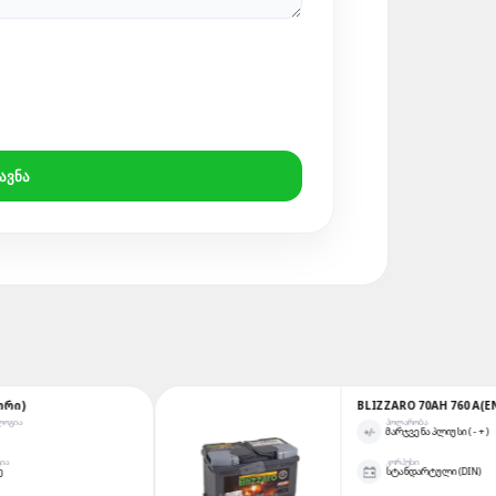
ᲐᲕᲜᲐ
BLIZZARO 70AH 760 A(EN) AGM (Ა
ᲞᲝᲚᲐᲠᲝᲑᲐ
ᲛᲐᲠᲯᲕᲔᲜᲐ ᲞᲚᲘᲣᲡᲘ ( - + )
ᲙᲝᲠᲞᲣᲡᲘ
ᲡᲢᲐᲜᲓᲐᲠᲢᲣᲚᲘ (DIN)