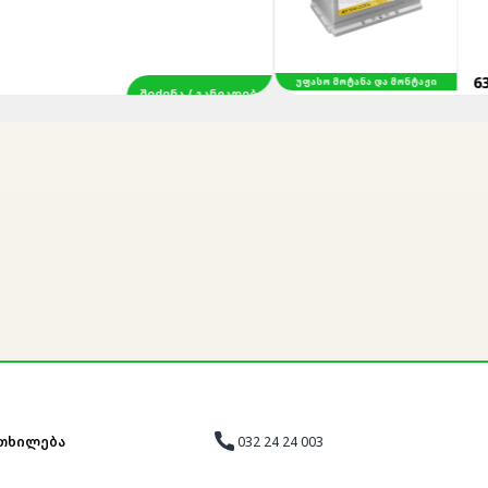
635
-
595 ₾
ᲣᲤᲐᲡᲝ ᲛᲝᲢᲐᲜᲐ ᲓᲐ ᲛᲝᲜᲢᲐᲟᲘ
ᲨᲔᲫᲔᲜᲐ / ᲒᲐᲜᲕᲐᲓᲔᲑᲐ
032 24 24 003
ᲗᲮᲘᲚᲔᲑᲐ