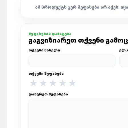
ᲐᲛ ᲞᲠᲝᲓᲣᲥᲢᲡ ᲯᲔᲠ ᲨᲔᲤᲐᲡᲔᲑᲐ ᲐᲠ ᲐᲥᲕᲡ. ᲘᲧ
ᲨᲔᲤᲐᲡᲔᲑᲘᲡ ᲓᲐᲛᲐᲢᲔᲑᲐ
ᲒᲐᲒᲕᲘᲖᲘᲐᲠᲔᲗ ᲗᲥᲕᲔᲜᲘ ᲒᲐᲛᲝ
ᲗᲥᲕᲔᲜᲘ ᲡᲐᲮᲔᲚᲘ
ᲔᲚ.
ᲗᲥᲕᲔᲜᲘ ᲨᲔᲤᲐᲡᲔᲑᲐ
★
★
★
★
★
ᲓᲐᲬᲔᲠᲔᲗ ᲨᲔᲤᲐᲡᲔᲑᲐ