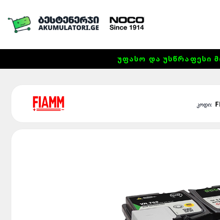
ᲣᲤᲐᲡᲝ ᲓᲐ ᲣᲡᲬᲠᲐᲤᲔᲡᲘ Მ
F
კოდი: