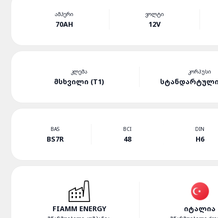
ᲐᲛᲞᲔᲠᲘ
ᲕᲝᲚᲢᲘ
70AH
12V
ᲙᲚᲔᲛᲐ
ᲙᲝᲠᲞᲣᲡᲘ
ᲛᲡᲮᲕᲘᲚᲘ (T1)
ᲡᲢᲐᲜᲓᲐᲠᲢᲣᲚᲘ 
BAS
BCI
DIN
BS7R
48
H6
FIAMM ENERGY
ᲘᲢᲐᲚᲘᲐ