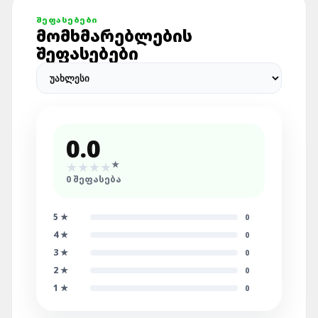
ᲨᲔᲤᲐᲡᲔᲑᲔᲑᲘ
ᲛᲝᲛᲮᲛᲐᲠᲔᲑᲚᲔᲑᲘᲡ
ᲨᲔᲤᲐᲡᲔᲑᲔᲑᲘ
0.0
★
★
★
★
★
0
ᲨᲔᲤᲐᲡᲔᲑᲐ
5
★
0
4
★
0
3
★
0
2
★
0
1
★
0