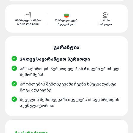
ᲛᲬᲐᲠᲛᲝᲔᲑᲔᲚᲘ ᲙᲝᲛᲞᲐᲜᲘᲐ
ᲛᲬᲐᲠᲛᲝᲔᲑᲔᲚᲘ ᲥᲕᲔᲧᲐᲜᲐ
ᲮᲐᲠᲘᲡᲮᲘ
MONBAT GROUP
ᲑᲣᲚᲒᲐᲠᲔᲗᲘ
ᲡᲐᲨᲣᲐᲚᲝ
24 ᲗᲕᲔ ᲡᲐᲒᲐᲠᲐᲜᲢᲘᲝ ᲞᲔᲠᲘᲝᲓᲘ
ᲐᲠ ᲡᲐᲭᲘᲠᲝᲔᲑᲡ ᲞᲔᲠᲘᲝᲓᲣᲚ 3 ᲐᲜ 6 ᲗᲕᲔᲨᲘ ᲔᲠᲗᲮᲔᲚ
ᲨᲔᲛᲝᲬᲛᲔᲑᲐᲡ
ᲞᲠᲝᲑᲚᲔᲛᲘᲡ ᲨᲔᲛᲗᲮᲕᲔᲕᲐᲨᲘ ᲩᲕᲔᲜᲘ ᲡᲞᲔᲪᲘᲐᲚᲘᲡᲢᲘ
ᲛᲝᲕᲐ ᲐᲓᲒᲘᲚᲖᲔ
ᲨᲔᲪᲕᲚᲘᲡ ᲨᲔᲛᲗᲮᲕᲔᲕᲐᲨᲘ ᲘᲪᲕᲚᲔᲑᲐ ᲘᲛᲐᲕᲔ ᲑᲠᲔᲜᲓᲘᲡ
ᲐᲙᲣᲛᲣᲚᲐᲢᲝᲠᲘᲗ
ᲩᲐᲐᲑᲐᲠᲔ ᲫᲕᲔᲚᲘ