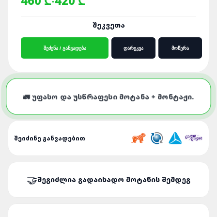
460 ₾
420 ₾
-
ᲨᲔᲙᲕᲔᲗᲐ
ᲨᲔᲫᲔᲜᲐ / ᲒᲐᲜᲕᲐᲓᲔᲑᲐ
ᲓᲐᲠᲔᲙᲕᲐ
ᲛᲝᲬᲔᲠᲐ
🚛 ᲣᲤᲐᲡᲝ ᲓᲐ ᲣᲡᲬᲠᲐᲤᲔᲡᲘ ᲛᲝᲢᲐᲜᲐ + ᲛᲝᲜᲢᲐᲟᲘ.
ᲨᲔᲘᲫᲘᲜᲔ ᲒᲐᲜᲕᲐᲓᲔᲑᲘᲗ
ᲨᲔᲒᲘᲫᲚᲘᲐ ᲒᲐᲓᲐᲘᲮᲐᲓᲝ ᲛᲝᲢᲐᲜᲘᲡ ᲨᲔᲛᲓᲔᲒ