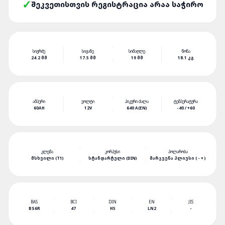
ᲨᲔᲙᲕᲔᲗᲘᲡᲗᲕᲘᲡ ᲠᲔᲒᲘᲡᲢᲠᲐᲪᲘᲐ ᲐᲠᲐᲐ ᲡᲐᲭᲘᲠᲝ
ᲡᲘᲒᲠᲫᲔ
ᲡᲘᲒᲐᲜᲔ
ᲡᲘᲛᲐᲦᲚᲔ
ᲬᲝᲜᲐ
24.2 ᲛᲛ
17.5 ᲛᲛ
19 ᲛᲛ
18.1 ᲙᲒ
ᲐᲛᲞᲔᲠᲘ
ᲕᲝᲚᲢᲘ
ᲞᲘᲙᲣᲠᲘ ᲫᲐᲚᲐ
ᲢᲔᲛᲞᲔᲠᲐᲢᲣᲠᲐ
60AH
12V
640 A(EN)
-40 / +60
ᲙᲚᲔᲛᲐ
ᲙᲝᲠᲞᲣᲡᲘ
ᲞᲝᲚᲐᲠᲝᲑᲐ
ᲛᲡᲮᲕᲘᲚᲘ (T1)
ᲡᲢᲐᲜᲓᲐᲠᲢᲣᲚᲘ (DIN)
ᲛᲐᲠᲯᲕᲔᲜᲐ ᲞᲚᲘᲣᲡᲘ ( - + )
BAS
BCI
DIN
EN
JIS
BS6R
47
H5
LN2
-