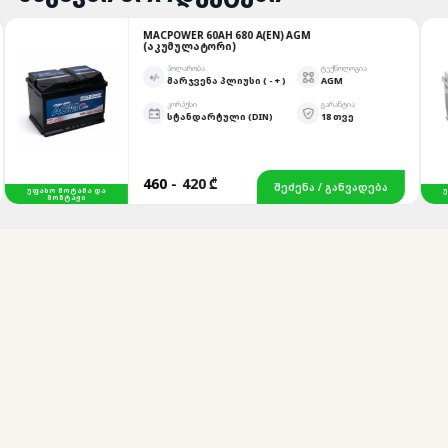
MACPOWER 60AH 680 A(EN) AGM
(ᲐᲙᲣᲛᲣᲚᲐᲢᲝᲠᲘ)
ᲞᲝᲚᲐᲠᲝᲑᲐ
ᲢᲔᲥᲜᲝᲚᲝᲒᲘᲐ
ᲛᲐᲠᲯᲕᲔᲜᲐ ᲞᲚᲘᲣᲡᲘ ( - + )
AGM
ᲙᲝᲠᲞᲣᲡᲘ
ᲒᲐᲠᲐᲜᲢᲘᲐ
ᲡᲢᲐᲜᲓᲐᲠᲢᲣᲚᲘ (DIN)
18 ᲗᲕᲔ
460
-
420 ₾
ᲨᲔᲫᲔᲜᲐ / ᲒᲐᲜᲕᲐᲓᲔᲑᲐ
ᲣᲤᲐᲡᲝ ᲛᲝᲢᲐᲜᲐ ᲓᲐ
ᲣᲤᲐᲡᲝ 
ᲛᲝᲜᲢᲐᲟᲘ
ᲛᲝ