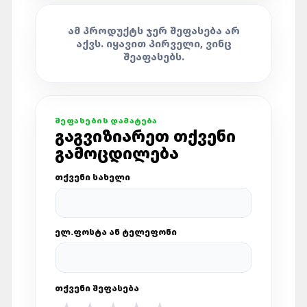
ᲐᲛ ᲞᲠᲝᲓᲣᲥᲢᲡ ᲯᲔᲠ ᲨᲔᲤᲐᲡᲔᲑᲐ ᲐᲠ
ᲐᲥᲕᲡ. ᲘᲧᲐᲕᲘᲗ ᲞᲘᲠᲕᲔᲚᲘ, ᲕᲘᲜᲪ
ᲨᲔᲐᲤᲐᲡᲔᲑᲡ.
ᲨᲔᲤᲐᲡᲔᲑᲘᲡ ᲓᲐᲛᲐᲢᲔᲑᲐ
ᲒᲐᲒᲕᲘᲖᲘᲐᲠᲔᲗ ᲗᲥᲕᲔᲜᲘ
ᲒᲐᲛᲝᲪᲓᲘᲚᲔᲑᲐ
ᲗᲥᲕᲔᲜᲘ ᲡᲐᲮᲔᲚᲘ
ᲔᲚ.ᲤᲝᲡᲢᲐ ᲐᲜ ᲢᲔᲚᲔᲤᲝᲜᲘ
ᲗᲥᲕᲔᲜᲘ ᲨᲔᲤᲐᲡᲔᲑᲐ