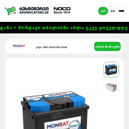
ᲥᲐᲠ
EN
ᲜᲐ + ᲛᲝᲜᲢᲐᲟᲘ ᲗᲑᲘᲚᲘᲡᲨᲘ ᲐᲮᲚᲐ ᲣᲙᲕᲔ ᲧᲝᲕᲔᲚᲓᲦᲔ 11:0
არის მარაგში
MBT-60-BS6R-AGM
კოდი: