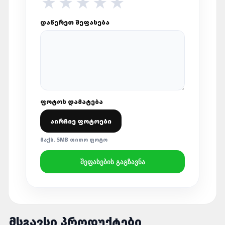
★
★
★
★
★
ᲓᲐᲬᲔᲠᲔᲗ ᲨᲔᲤᲐᲡᲔᲑᲐ
ᲤᲝᲢᲝᲡ ᲓᲐᲛᲐᲢᲔᲑᲐ
ᲐᲘᲠᲩᲘᲔ ᲤᲝᲢᲝᲔᲑᲘ
ᲛᲐᲥᲡ. 5MB ᲗᲘᲗᲝ ᲤᲝᲢᲝ
ᲨᲔᲤᲐᲡᲔᲑᲘᲡ ᲒᲐᲒᲖᲐᲕᲜᲐ
ᲛᲡᲒᲐᲕᲡᲘ ᲞᲠᲝᲓᲣᲥᲢᲔᲑᲘ