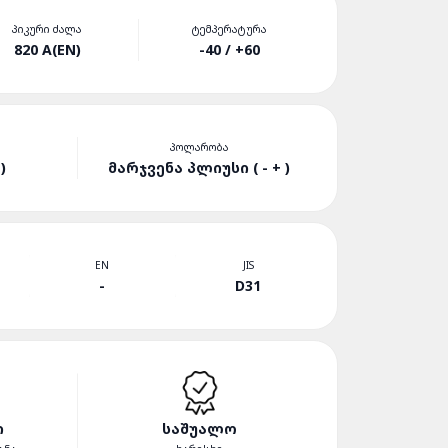
ᲞᲘᲙᲣᲠᲘ ᲫᲐᲚᲐ
ᲢᲔᲛᲞᲔᲠᲐᲢᲣᲠᲐ
820 A(EN)
-40 / +60
ᲞᲝᲚᲐᲠᲝᲑᲐ
)
ᲛᲐᲠᲯᲕᲔᲜᲐ ᲞᲚᲘᲣᲡᲘ ( - + )
EN
JIS
-
D31
Ი
ᲡᲐᲨᲣᲐᲚᲝ