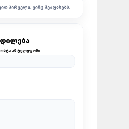
ᲕᲘᲗ ᲞᲘᲠᲕᲔᲚᲘ, ᲕᲘᲜᲪ ᲨᲔᲐᲤᲐᲡᲔᲑᲡ.
ᲪᲓᲘᲚᲔᲑᲐ
ᲝᲡᲢᲐ ᲐᲜ ᲢᲔᲚᲔᲤᲝᲜᲘ