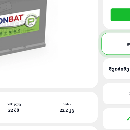

ᲨᲔᲘᲫᲘᲜᲔ
ᲡᲘᲛᲐᲦᲚᲔ
ᲬᲝᲜᲐ
22 ᲛᲛ
22.2 ᲙᲒ