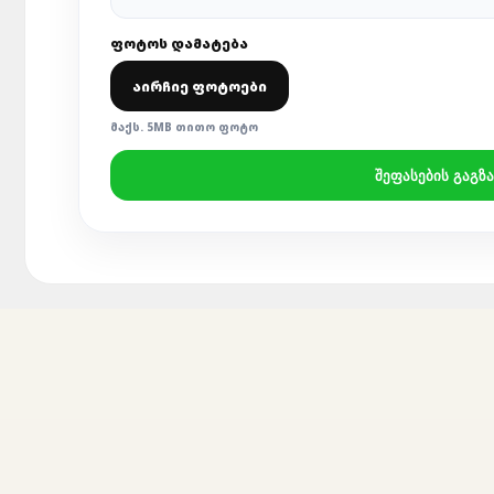
ᲤᲝᲢᲝᲡ ᲓᲐᲛᲐᲢᲔᲑᲐ
ᲐᲘᲠᲩᲘᲔ ᲤᲝᲢᲝᲔᲑᲘ
ᲛᲐᲥᲡ. 5MB ᲗᲘᲗᲝ ᲤᲝᲢᲝ
ᲨᲔᲤᲐᲡᲔᲑᲘᲡ ᲒᲐᲒᲖᲐ