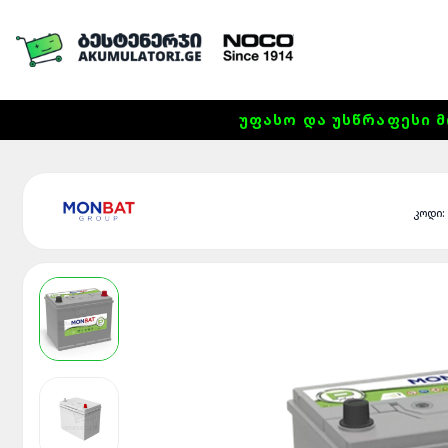
ᲣᲤᲐᲡᲝ ᲓᲐ ᲣᲡᲬᲠᲐᲤᲔᲡᲘ Მ
კოდი: