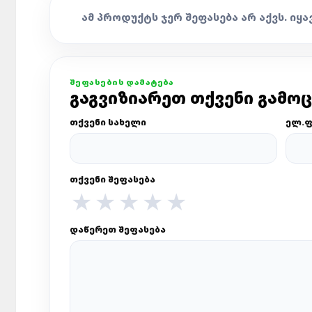
ᲐᲛ ᲞᲠᲝᲓᲣᲥᲢᲡ ᲯᲔᲠ ᲨᲔᲤᲐᲡᲔᲑᲐ ᲐᲠ ᲐᲥᲕᲡ. ᲘᲧᲐ
ᲨᲔᲤᲐᲡᲔᲑᲘᲡ ᲓᲐᲛᲐᲢᲔᲑᲐ
ᲒᲐᲒᲕᲘᲖᲘᲐᲠᲔᲗ ᲗᲥᲕᲔᲜᲘ ᲒᲐᲛᲝ
ᲗᲥᲕᲔᲜᲘ ᲡᲐᲮᲔᲚᲘ
ᲔᲚ.Ფ
ᲗᲥᲕᲔᲜᲘ ᲨᲔᲤᲐᲡᲔᲑᲐ
★
★
★
★
★
ᲓᲐᲬᲔᲠᲔᲗ ᲨᲔᲤᲐᲡᲔᲑᲐ