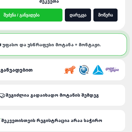
ᲨᲔᲙᲕᲔᲗᲐ
ᲨᲔᲫᲔᲜᲐ / ᲒᲐᲜᲕᲐᲓᲔᲑᲐ
ᲓᲐᲠᲔᲙᲕᲐ
ᲛᲝᲬᲔᲠᲐ
 ᲣᲤᲐᲡᲝ ᲓᲐ ᲣᲡᲬᲠᲐᲤᲔᲡᲘ ᲛᲝᲢᲐᲜᲐ + ᲛᲝᲜᲢᲐᲟᲘ.
 ᲒᲐᲜᲕᲐᲓᲔᲑᲘᲗ
ᲨᲔᲒᲘᲫᲚᲘᲐ ᲒᲐᲓᲐᲘᲮᲐᲓᲝ ᲛᲝᲢᲐᲜᲘᲡ ᲨᲔᲛᲓᲔᲒ
ᲨᲔᲙᲕᲔᲗᲘᲡᲗᲕᲘᲡ ᲠᲔᲒᲘᲡᲢᲠᲐᲪᲘᲐ ᲐᲠᲐᲐ ᲡᲐᲭᲘᲠᲝ