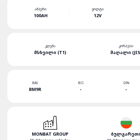
ᲐᲛᲞᲔᲠᲘ
ᲕᲝᲚᲢᲘ
100AH
12V
ᲙᲚᲔᲛᲐ
ᲙᲝᲠᲞᲣᲡᲘ
ᲛᲡᲮᲕᲘᲚᲘ (T1)
ᲛᲐᲦᲐᲚᲘ (JIS
BAS
BCI
DIN
BM9R
-
-
MONBAT GROUP
ᲑᲣᲚᲒᲐᲠᲔᲗ