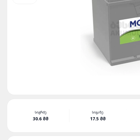
ᲡᲘᲒᲠᲫᲔ
ᲡᲘᲒᲐᲜᲔ
30.6 ᲛᲛ
17.5 ᲛᲛ