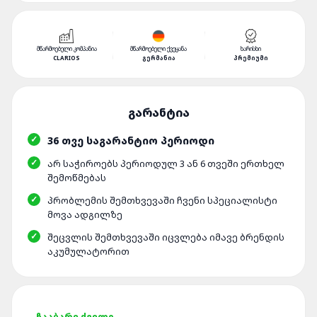
ᲛᲬᲐᲠᲛᲝᲔᲑᲔᲚᲘ ᲙᲝᲛᲞᲐᲜᲘᲐ
ᲛᲬᲐᲠᲛᲝᲔᲑᲔᲚᲘ ᲥᲕᲔᲧᲐᲜᲐ
ᲮᲐᲠᲘᲡᲮᲘ
CLARIOS
ᲒᲔᲠᲛᲐᲜᲘᲐ
ᲞᲠᲔᲛᲘᲣᲛᲘ
36 ᲗᲕᲔ ᲡᲐᲒᲐᲠᲐᲜᲢᲘᲝ ᲞᲔᲠᲘᲝᲓᲘ
ᲐᲠ ᲡᲐᲭᲘᲠᲝᲔᲑᲡ ᲞᲔᲠᲘᲝᲓᲣᲚ 3 ᲐᲜ 6 ᲗᲕᲔᲨᲘ ᲔᲠᲗᲮᲔᲚ
ᲨᲔᲛᲝᲬᲛᲔᲑᲐᲡ
ᲞᲠᲝᲑᲚᲔᲛᲘᲡ ᲨᲔᲛᲗᲮᲕᲔᲕᲐᲨᲘ ᲩᲕᲔᲜᲘ ᲡᲞᲔᲪᲘᲐᲚᲘᲡᲢᲘ
ᲛᲝᲕᲐ ᲐᲓᲒᲘᲚᲖᲔ
ᲨᲔᲪᲕᲚᲘᲡ ᲨᲔᲛᲗᲮᲕᲔᲕᲐᲨᲘ ᲘᲪᲕᲚᲔᲑᲐ ᲘᲛᲐᲕᲔ ᲑᲠᲔᲜᲓᲘᲡ
ᲐᲙᲣᲛᲣᲚᲐᲢᲝᲠᲘᲗ
ᲩᲐᲐᲑᲐᲠᲔ ᲫᲕᲔᲚᲘ