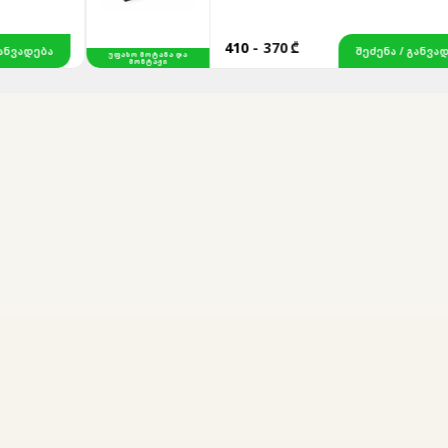
410
-
370 ₾
ᲓᲔᲑᲐ
ᲨᲔᲫᲔᲜᲐ / ᲒᲐᲜᲕᲐᲓᲔᲑᲐ
ᲣᲤᲐᲡᲝ ᲛᲝᲢᲐᲜᲐ ᲓᲐ
ᲛᲝᲜᲢᲐᲟᲘ