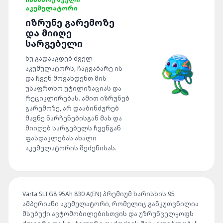
ᲐᲙᲣᲛᲣᲚᲐᲢᲝᲠᲘ
ᲘᲖᲠᲣᲜᲔ ᲒᲐᲠᲔᲛᲝᲖᲔ
ᲓᲐ ᲛᲘᲘᲦᲔ
ᲡᲐᲠᲒᲔᲑᲔᲚᲘ
ნუ გადააგდებ ძველ
აკუმულატორს, ჩაგვაბარე ის
და ჩვენ მოვახდენთ მის
უსაფრთხო უტილიზაციას და
რეციკლირებას. ამით იზრუნებ
გარემოზე, არ დააბინძურებ
მავნე ნარჩენებისგან მას და
მიიღებ სარგებელს ჩვენგან
ფასდაკლებას ახალი
აკუმულატორის შეძენისას.
Varta SLI G8 95Ah 830 A(EN) პრემიუმ ხარისხის 95
ამპერიანი აკუმულატორი, რომელიც განკუთვნილია
მსუბუქი ავტომობილებისთვის და უზრუნველყოფს