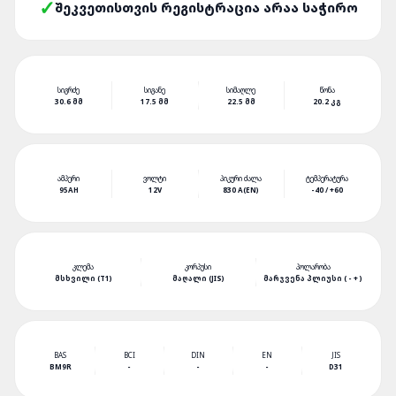
ᲨᲔᲙᲕᲔᲗᲘᲡᲗᲕᲘᲡ ᲠᲔᲒᲘᲡᲢᲠᲐᲪᲘᲐ ᲐᲠᲐᲐ ᲡᲐᲭᲘᲠᲝ
ᲡᲘᲒᲠᲫᲔ
ᲡᲘᲒᲐᲜᲔ
ᲡᲘᲛᲐᲦᲚᲔ
ᲬᲝᲜᲐ
30.6 ᲛᲛ
17.5 ᲛᲛ
22.5 ᲛᲛ
20.2 ᲙᲒ
ᲐᲛᲞᲔᲠᲘ
ᲕᲝᲚᲢᲘ
ᲞᲘᲙᲣᲠᲘ ᲫᲐᲚᲐ
ᲢᲔᲛᲞᲔᲠᲐᲢᲣᲠᲐ
95AH
12V
830 A(EN)
-40 / +60
ᲙᲚᲔᲛᲐ
ᲙᲝᲠᲞᲣᲡᲘ
ᲞᲝᲚᲐᲠᲝᲑᲐ
ᲛᲡᲮᲕᲘᲚᲘ (T1)
ᲛᲐᲦᲐᲚᲘ (JIS)
ᲛᲐᲠᲯᲕᲔᲜᲐ ᲞᲚᲘᲣᲡᲘ ( - + )
BAS
BCI
DIN
EN
JIS
BM9R
-
-
-
D31