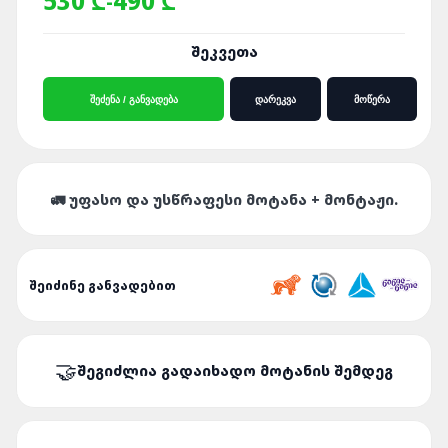
530 ₾
490 ₾
-
ᲨᲔᲙᲕᲔᲗᲐ
ᲨᲔᲫᲔᲜᲐ / ᲒᲐᲜᲕᲐᲓᲔᲑᲐ
ᲓᲐᲠᲔᲙᲕᲐ
ᲛᲝᲬᲔᲠᲐ
🚛 ᲣᲤᲐᲡᲝ ᲓᲐ ᲣᲡᲬᲠᲐᲤᲔᲡᲘ ᲛᲝᲢᲐᲜᲐ + ᲛᲝᲜᲢᲐᲟᲘ.
ᲨᲔᲘᲫᲘᲜᲔ ᲒᲐᲜᲕᲐᲓᲔᲑᲘᲗ
ᲨᲔᲒᲘᲫᲚᲘᲐ ᲒᲐᲓᲐᲘᲮᲐᲓᲝ ᲛᲝᲢᲐᲜᲘᲡ ᲨᲔᲛᲓᲔᲒ