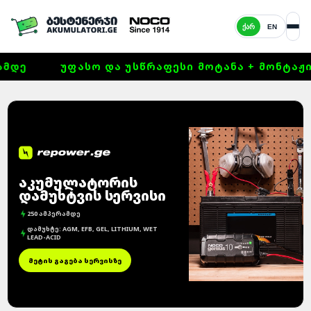
ᲥᲐᲠ
EN
ᲛᲓᲔ
ᲣᲤᲐᲡᲝ ᲓᲐ ᲣᲡᲬᲠᲐᲤᲔᲡᲘ ᲛᲝᲢᲐᲜᲐ + ᲛᲝᲜᲢᲐᲟᲘ 
ᲐᲙᲣᲛᲣᲚᲐᲢᲝᲠᲘᲡ
ᲓᲐᲛᲣᲮᲢᲕᲘᲡ ᲡᲔᲠᲕᲘᲡᲘ
250 ᲐᲛᲞᲔᲠᲐᲛᲓᲔ
ᲓᲐᲛᲣᲮᲢᲔ: AGM, EFB, GEL, LITHIUM, WET
LEAD-ACID
ᲛᲔᲢᲘᲡ ᲒᲐᲒᲔᲑᲐ ᲡᲔᲠᲕᲘᲡᲖᲔ