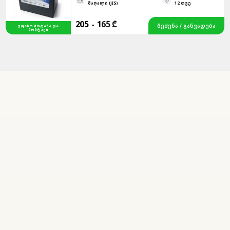
ᲛᲐᲦᲐᲚᲘ (JIS)
12 ᲗᲕᲔ
205
-
165 ₾
ᲨᲔᲫᲔᲜᲐ / ᲒᲐᲜᲕᲐᲓᲔᲑᲐ
ᲣᲤᲐᲡᲝ ᲛᲝᲢᲐᲜᲐ ᲓᲐ
ᲛᲝᲜᲢᲐᲟᲘ