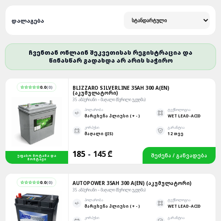
ᲓᲐᲚᲐᲒᲔᲑᲐ
ᲩᲕᲔᲜᲗᲐᲜ ᲝᲜᲚᲐᲘᲜ ᲨᲔᲙᲕᲔᲗᲘᲡᲐᲡ ᲠᲔᲒᲘᲡᲢᲠᲐᲪᲘᲐ ᲓᲐ
ᲬᲘᲜᲐᲡᲬᲐᲠ ᲒᲐᲓᲐᲮᲓᲐ ᲐᲠ ᲐᲠᲘᲡ ᲡᲐᲭᲘᲠᲝ
☆☆☆☆☆
0.0
(
0
)
BLIZZARO SILVERLINE 35AH 300 A(EN)
(ᲐᲙᲣᲛᲣᲚᲐᲢᲝᲠᲘ)
35 ᲐᲛᲞᲔᲠᲘᲐᲜᲘ – ᲛᲐᲦᲐᲚᲘ (ᲬᲕᲠᲘᲚᲘ ᲣᲙᲣᲦᲛᲐ)
ᲞᲝᲚᲐᲠᲝᲑᲐ
ᲢᲔᲥᲜᲝᲚᲝᲒᲘᲐ
ᲛᲐᲠᲪᲮᲔᲜᲐ ᲞᲚᲘᲣᲡᲘ ( + - )
WET LEAD-ACID
ᲙᲝᲠᲞᲣᲡᲘ
ᲒᲐᲠᲐᲜᲢᲘᲐ
ᲛᲐᲦᲐᲚᲘ (JIS)
12 ᲗᲕᲔ
185
-
145 ₾
ᲨᲔᲫᲔᲜᲐ / ᲒᲐᲜᲕᲐᲓᲔᲑᲐ
ᲣᲤᲐᲡᲝ ᲛᲝᲢᲐᲜᲐ ᲓᲐ
ᲛᲝᲜᲢᲐᲟᲘ
☆☆☆☆☆
0.0
(
0
)
AUTOPOWER 35AH 300 A(EN) (ᲐᲙᲣᲛᲣᲚᲐᲢᲝᲠᲘ)
35 ᲐᲛᲞᲔᲠᲘᲐᲜᲘ – ᲛᲐᲦᲐᲚᲘ (ᲬᲕᲠᲘᲚᲘ ᲣᲙᲣᲦᲛᲐ)
ᲞᲝᲚᲐᲠᲝᲑᲐ
ᲢᲔᲥᲜᲝᲚᲝᲒᲘᲐ
ᲛᲐᲠᲪᲮᲔᲜᲐ ᲞᲚᲘᲣᲡᲘ ( + - )
WET LEAD-ACID
ᲙᲝᲠᲞᲣᲡᲘ
ᲒᲐᲠᲐᲜᲢᲘᲐ